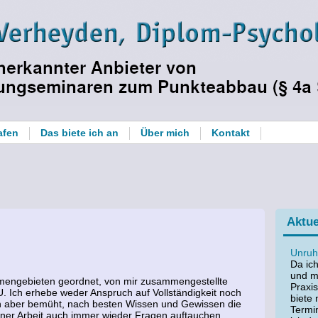
afen
Das biete ich an
Über mich
Kontakt
Aktue
Unruh
Da ic
und me
emengebieten geordnet, von mir zusammengestellte
Praxi
 Ich erhebe weder Anspruch auf Vollständigkeit noch
biete 
ch aber bemüht, nach besten Wissen und Gewissen die
Termi
ner Arbeit auch immer wieder Fragen auftauchen.