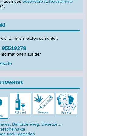
ort auch das
besondere Aufbauseminar
n.
akt
reichen mich telefonisch unter:
 95519378
Informationen auf der
tseite
enswertes
males, Behördenweg, Gesetze…
erscheinakte
hen und Legenden