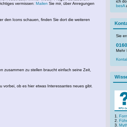
ich d
ichtiges vermissen:
Mailen
Sie mir, über Anregungen
besA
a
r den Icons schauen, finden Sie dort die weiteren
Kont
Sie er
0160
Mehr 
Kontak
en zusammen zu stellen braucht einfach seine Zeit,
Wiss
 vorbei, ob es hier etwas Interessantes neues gibt.
For
Führ
Myt