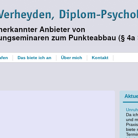
afen
Das biete ich an
Über mich
Kontakt
Aktue
Unruh
Da ic
und me
Praxi
biete 
Termi