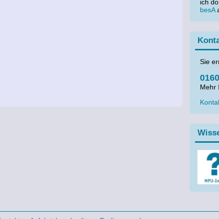
ich d
besA
a
Kont
Sie er
0160
Mehr 
Kontak
Wiss