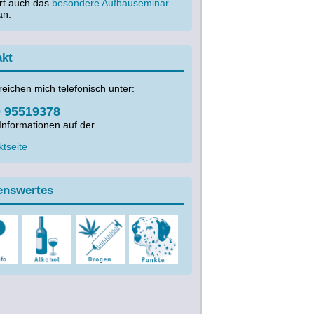
ort auch das
besondere Aufbauseminar
n.
akt
reichen mich telefonisch unter:
 95519378
Informationen auf der
tseite
enswertes